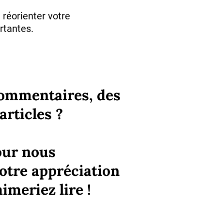
 réorienter votre
rtantes.
commentaires, des
articles ?
our nous
tre appréciation
imeriez lire !